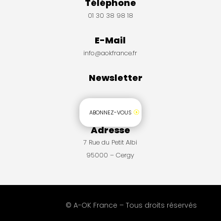
Téléphone
01 30 38 98 18
E-Mail
info@aokfrance.fr
Newsletter
ABONNEZ-VOUS
Adresse
7 Rue du Petit Albi
95000 – Cergy
© A-OK France – Tous droits réservés