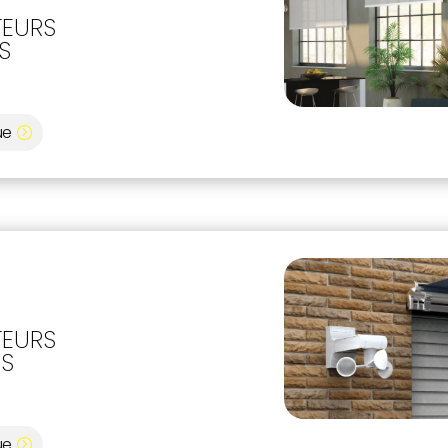
EURS
ES
ue
EURS
ES
S
ue