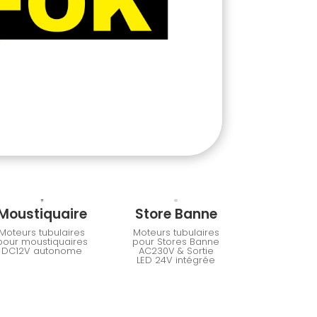
Moustiquaire
Store Banne
Moteurs tubulaires
Moteurs tubulaires
pour moustiquaires
pour Stores Banne
DC12V autonome
AC230V & Sortie
LED 24V intégrée