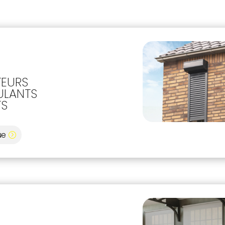
EURS
ULANTS
TS
ue