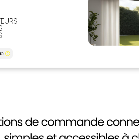
EURS
S
S
ue