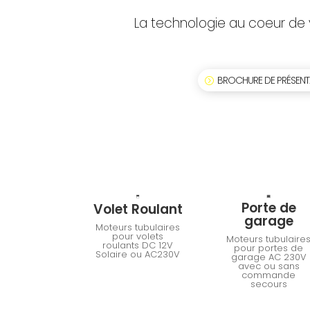
La technologie au coeur de
BROCHURE DE PRÉSENT
Porte de
Volet Roulant
garage
Moteurs tubulaires
pour volets
Moteurs tubulaire
roulants DC 12V
pour portes de
Solaire ou AC230V
garage AC 230V
avec ou sans
commande
secours