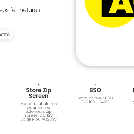
 vos fermetures
ATION
Store Zip
BSO
Screen
Moteurs pour BSO
DC 100 ~ 240V
s
Moteurs tubulaires
pour stores
extérieurs Zip
screen DC 12V
Solaire ou AC230V