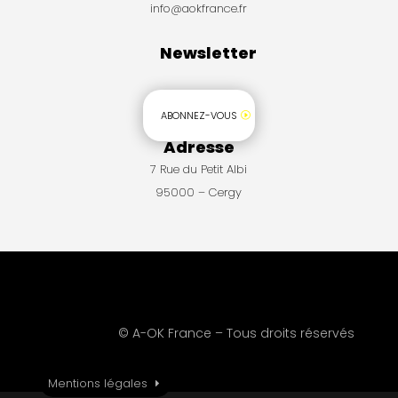
info@aokfrance.fr
Newsletter
ABONNEZ-VOUS
Adresse
7 Rue du Petit Albi
95000 – Cergy
© A-OK France – Tous droits réservés
Mentions légales